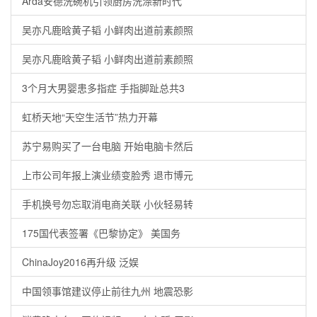
Arda安德洗碗机引领厨房洗涤新时代
吴亦凡鹿晗黄子韬 小鲜肉出道前素颜照
吴亦凡鹿晗黄子韬 小鲜肉出道前素颜照
3个月大男婴患多指症 手指脚趾总共3
虹桥天地“天空生活节”热力开幕
苏宁易购买了一台电脑 开始电脑卡然后
上市公司年报上演业绩变脸秀 退市博元
手机换号勿忘取消电商关联 小伙轻易转
175国代表签署《巴黎协定》 美国务
ChinaJoy2016再升级 泛娱
中国领事馆建议停止前往九州 地震恐影