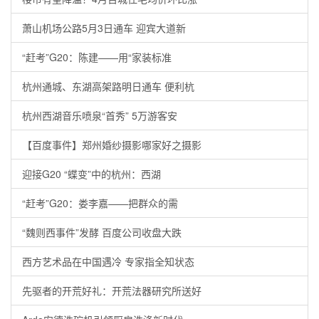
萧山机场公路5月3日通车 迎宾大道新
“赶考”G20：陈建——用“家装标准
杭州通城、东湖高架路明日通车 便利杭
杭州西湖音乐喷泉“首秀” 5万游客安
【百度事件】郑州婚纱摄影哪家好之摄影
迎接G20 “蝶变”中的杭州：西湖
“赶考”G20：娄李嘉——把群众的需
“魏则西事件”发酵 百度公司收盘大跌
西方艺术品在中国遇冷 专家指全知状态
先驱者的开荒好礼：开荒法器研究所送好