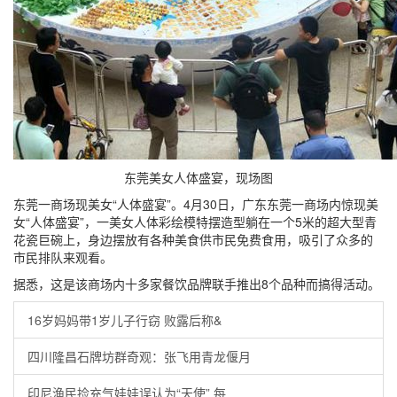
东莞美女人体盛宴，现场图
东莞一商场现美女“人体盛宴”。4月30日，广东东莞一商场内惊现美
女“人体盛宴”，一美女人体彩绘模特摆造型躺在一个5米的超大型青
花瓷巨碗上，身边摆放有各种美食供市民免费食用，吸引了众多的
市民排队来观看。
据悉，这是该商场内十多家餐饮品牌联手推出8个品种而搞得活动。
16岁妈妈带1岁儿子行窃 败露后称&
四川隆昌石牌坊群奇观：张飞用青龙偃月
印尼渔民捡充气娃娃误认为“天使” 每