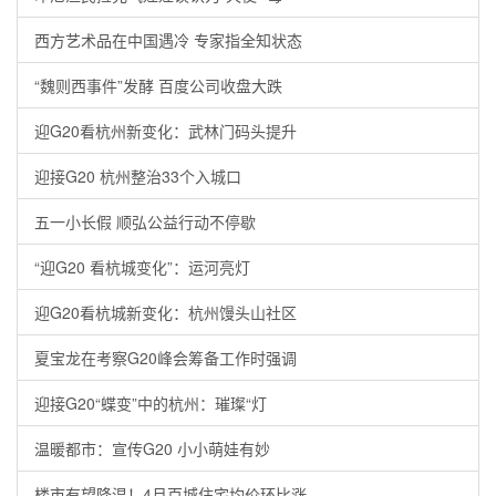
西方艺术品在中国遇冷 专家指全知状态
“魏则西事件”发酵 百度公司收盘大跌
迎G20看杭州新变化：武林门码头提升
迎接G20 杭州整治33个入城口
五一小长假 顺弘公益行动不停歇
“迎G20 看杭城变化”：运河亮灯
迎G20看杭城新变化：杭州馒头山社区
夏宝龙在考察G20峰会筹备工作时强调
迎接G20“蝶变”中的杭州：璀璨“灯
温暖都市：宣传G20 小小萌娃有妙
楼市有望降温！4月百城住宅均价环比涨