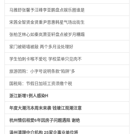
马雅舒张馨予汪峰李亚鹏盘点娱乐圈谁是
宋茜全智贤金贤重尹恩惠韩星气场出街生
张柏芝林心如秦岚萧亚轩盘点被岁月糟蹋
家门被砸墙被敲 两个多月没处理好
学生怕刺卡喉不爱吃 学校菜单只见肉不
旅游团购：小字号说明条款“陷阱”多
国税局：节假日加班工资须缴个税
浙江新增1例人感染H
年度大潮汛本周末来袭 钱塘江观潮注意
杭州情侣相爱6年因房子问题遇阻 谢绝
温州清理中介机构 25家企事业单位将