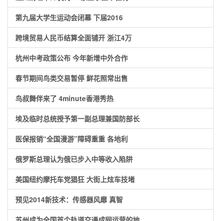
第九届大学生运动会闭幕 下届2016
跨境贸易人民币结算全面铺开 浙江4万
杭州中考政策公布 今年新增中外合作
春节期间鸟类交易暂停 鲜花照常出售
鸟叔舞伴来了 4minute香港秀热
埃及临时总统授予第一副总理兼国防部长
医保报销“全国漫游”障碍重重 各地利
俄罗斯总理认为俄已步入中等收入陷阱
美国纽约摩托车党猖狂 大街上炫车技堵
预见2014新技术：传感器风靡 真智
苏州成为全国首个轨道交通成网运营的地