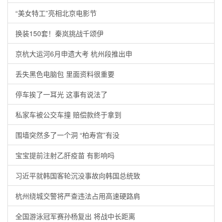
“美女特工”亮相北京电影节
换装150套！秦岚挑战千颂伊
京杭大运河6月申遗大考 杭州段推出申
丢失黑色电脑包 里面资料很重要
停车挨了一耳光 这事有说法了
私家车被公交车撞 赔偿款终于拿到
围墙突然多了一个洞 “柏寿宫”有没
宝宝提前注射乙肝疫苗 有影响吗
习近平就韩国客轮沉没事故向韩国总统致
杭州绕城交警将严查违法占用高速硬路肩
全国游泳冠军赛孙杨复出 将战中长距离