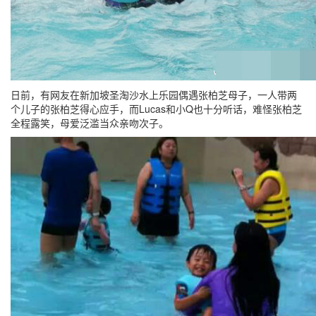
日前，有网友在新加坡圣淘沙水上乐园偶遇张柏芝母子，一人带两
个儿子的张柏芝得心应手，而Lucas和小Q也十分听话，难怪张柏芝
全程露笑，母爱泛滥当众亲吻次子。