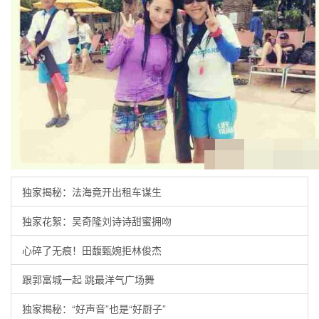
独家揭秘：法海竟开出租车谋生
独家花絮：吴奇隆刘诗诗甜蜜拥吻
心碎了无痕！田馥甄婉拒林俊杰
跟郭富城一起 跳最洋气广场舞
独家揭秘：“好声音”也是“好厨子”