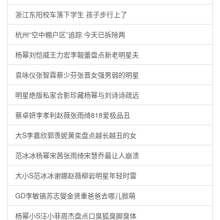
浙江东阳校车落下学生 孩子步行上了
杭州“空中棚户区”追踪 今天已拆除两
杨幂刘恺威王力宏李靓蕾盘点新老明星夫
袁咏仪张智霖蔡少芬张晋女强男弱的明星
明星绝版私家合影珍藏杨幂与刘诗诗疏远
蔡卓妍李孝利赵薇张雨绮818爱极品丑
大S李嘉欣郭羡妮黄奕盘点越长越丑的女
范冰冰杨幂宋茜张雨绮宋慧乔最让人崩溃
大小S范冰冰谢娜赵薇柳岩明星年轻时雷
GD李敏镐苏志燮金贤重爸爸去哪儿掀萌
杨幂小S汪小菲周杰盘点口臭狐臭脚臭体