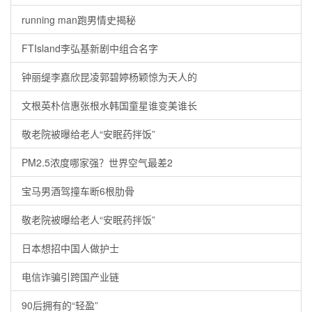
running man跑男情史揭秘
FTIsland李弘基新剧中组合名字
钟丽缇李嘉欣昆凌郭碧婷杨颖惊为天人的
文根英朴信惠张根水韩国童星谁变美谁长
敬老院被曝给老人“安眠药拌饭”
PM2.5浓度哪家强？世界空气最差2
宝马男酒驾撞车断6根肋骨
敬老院被曝给老人“安眠药拌饭”
日本想招中国人做护士
电信诈骗引跨国产业链
90后拥有的“轻盈”