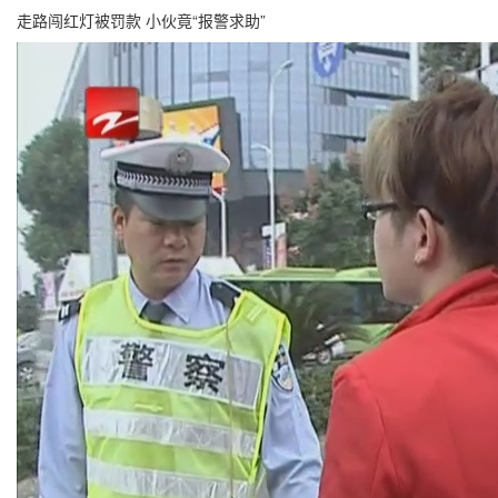
走路闯红灯被罚款 小伙竟“报警求助”