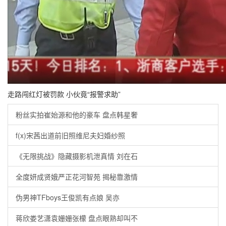
走路闯红灯被罚款 小伙竟“报警求助”
粉丝实拍崔始源和他的豪车 盘点韩星奢
f(x)宋茜出道前旧照维尼夫妇婚纱照
《无限挑战》隐藏摄影机泄真情 刘在石
全度妍成贤娥严正花河智苑 揭秘靠激情
伪男神TFboys王俊凯有点娘 吴亦
蒋欣娄艺潇袁姗姗张檬 盘点眼熟却叫不