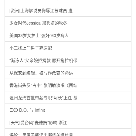
[资讯]上海解说员侮辱江苏球员 遭
少女时代Jessica 郑秀妍的秋冬
美国33岁女护士“强奸”60岁病人
小三找上门男子弃原配
“渐冻人”父亲婉拒捐款 愿开拖拉机带
从保安到编辑：被写作改变的命运
香港街头反“占中” 张明敏演唱《团结
温州龙湾首批带薪专职“河长”上任 基
EXO D.O. 与 Infinit
[天气]受台风“麦德姆”影响 浙江
评论：黑匣子能读出哪些关键信息