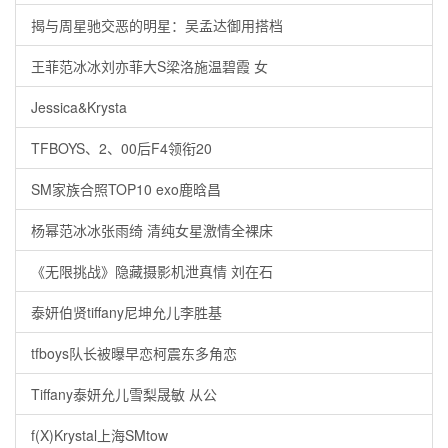
揭与周星驰交恶的明星：吴孟达御用搭档
王菲范冰冰刘亦菲大S梁洛施温碧霞 女
Jessica&Krysta
TFBOYS、2、00后F4领衔20
SM家族合照TOP10 exo鹿晗昌
杨幂范冰冰张雨绮 清纯女星激情全裸床
《无限挑战》隐藏摄影机泄真情 刘在石
泰妍伯贤tiffany尼坤允儿李胜基
tfboys队长被曝早恋柯震东多角恋
Tiffany泰妍允儿雪梨晟敏 从公
f(X)Krystal上海SMtow