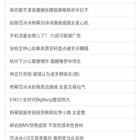
蒋欣娄艺潇袁姗姗张檬貌美眼熟却半红不
赵薇范冰冰杨幂刘诗诗唐嫣戚薇女星心机
手机流量去哪儿了？ 六成可能被广告
张柏芝林心如秦岚萧亚轩盘点被岁月糟蹋
杭州下沙公寓楼爆炸 震醒睡梦中师生
林志玲亮相 被错认为波多野结衣(图)
杨幂范冰冰赵薇周迅唐嫣 女星古装仙气
EXO少女时代BigBang整容照大
杨幂姚笛佟丽娅郑爽柳岩李小璐 女星整
柳岩拍MV惊艳造型 不改性感本色身材
范冰冰小S王菲李嘉欣 看明星当众舌吻