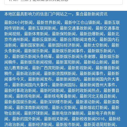
本地区最具影响力的信息门户网站之一，集合最新新闻资讯
最新24小时新闻，最新世界新闻，最新中江仓山镇新闻，最新互联
网传销新闻，最新互联网新闻，最新交通事故新闻，最新交通事故
新闻视频，最新体育新闻，最新保险新闻，最新劲爆新闻，最新北
京市通州新闻，最新反腐新闻，最新台湾新闻龙卷风，最新国内石
油新闻，最新国家新闻，最新国际经济新闻，最新太空新闻，最新
头条新闻，最新娱乐新闻，最新娱乐新闻事件，最新娱乐新闻八
卦，最新娱乐新闻头条杨幂，最新娱乐新闻头条谢娜，最新娱乐新
闻稿件，最新娱乐新闻视频，最新富阳新闻，最新岐山新闻，最新
幼儿教育新闻，最新广西宾阳新闻，最新影视新闻，最新播音新闻
稿件，最新政治新闻，最新新浪围棋新闻，最新新闻事件，最新新
闻事件今天，最新新闻发布，最新新闻国内，最新新闻国内外大事
件，最新新闻国内大事件，最新新闻国际，最新新闻晋州大事件，
最新时事政治新闻，最新时政新闻，最新时政新闻热点，最新曹县
新闻，最新核电新闻，最新核电筹备新闻，最新河北无极县新闻，
最新泰国娱乐新闻，最新深圳楼市新闻，最新滚动新闻，最新滦南
新闻，最新滦南新闻视频，最新火灾新闻，最新熔岩灯新闻，最新
物业新闻，最新环球新闻，最新电信诈骗新闻，最新电子商务新
闻，最新的国外新闻，最新相关新闻，最新税收新闻2016，最新经
济政治新闻，最新经济新闻，最新股市新闻，最新英语简短新闻，