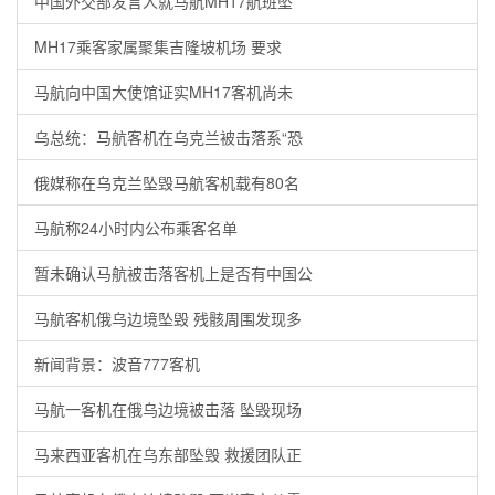
中国外交部发言人就马航MH17航班坠
MH17乘客家属聚集吉隆坡机场 要求
马航向中国大使馆证实MH17客机尚未
乌总统：马航客机在乌克兰被击落系“恐
俄媒称在乌克兰坠毁马航客机载有80名
马航称24小时内公布乘客名单
暂未确认马航被击落客机上是否有中国公
马航客机俄乌边境坠毁 残骸周围发现多
新闻背景：波音777客机
马航一客机在俄乌边境被击落 坠毁现场
马来西亚客机在乌东部坠毁 救援团队正