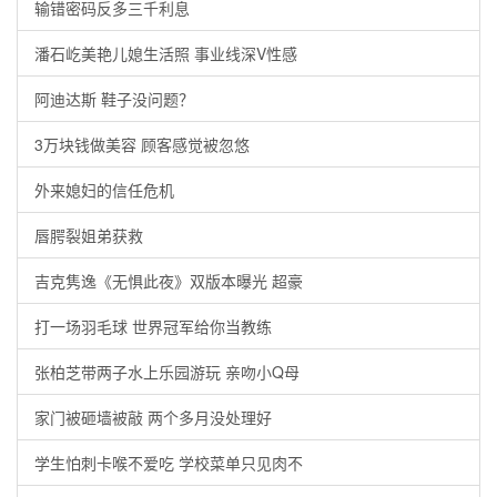
输错密码反多三千利息
潘石屹美艳儿媳生活照 事业线深V性感
阿迪达斯 鞋子没问题？
3万块钱做美容 顾客感觉被忽悠
外来媳妇的信任危机
唇腭裂姐弟获救
吉克隽逸《无惧此夜》双版本曝光 超豪
打一场羽毛球 世界冠军给你当教练
张柏芝带两子水上乐园游玩 亲吻小Q母
家门被砸墙被敲 两个多月没处理好
学生怕刺卡喉不爱吃 学校菜单只见肉不