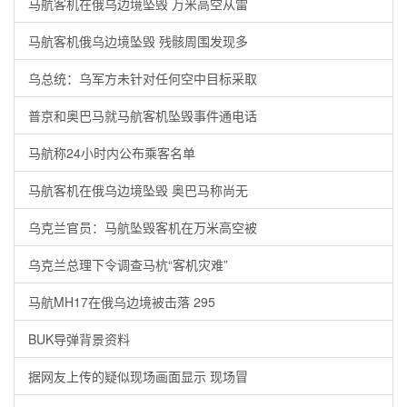
马航客机在俄乌边境坠毁 万米高空从雷
马航客机俄乌边境坠毁 残骸周围发现多
乌总统：乌军方未针对任何空中目标采取
普京和奥巴马就马航客机坠毁事件通电话
马航称24小时内公布乘客名单
马航客机在俄乌边境坠毁 奥巴马称尚无
乌克兰官员：马航坠毁客机在万米高空被
乌克兰总理下令调查马杭“客机灾难”
马航MH17在俄乌边境被击落 295
BUK导弹背景资料
据网友上传的疑似现场画面显示 现场冒