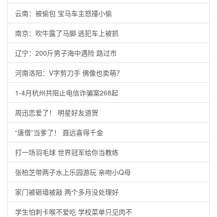
云南：被偷包 宝马车主怒撞小偷
南京：吹牛露了马脚 逃犯车上被抓
辽宁：200斤男子海中遇险 路过市
河南洛阳：V字剪刀手 佛像也卖萌？
1-4月杭州共阻止电信诈骗案268起
周迅恋爱了！ 明星好友道贺
“唐僧”当爹了！ 聂远喜得千金
打一场羽毛球 世界冠军给你当教练
张柏芝带两子水上乐园游玩 亲吻小Q母
家门被砸墙被敲 两个多月没处理好
学生怕刺卡喉不爱吃 学校菜单只见肉不