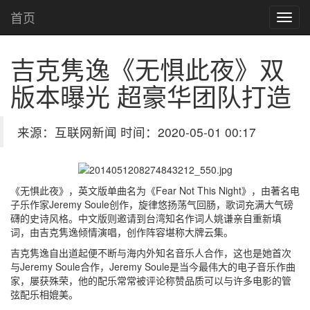
首页
吉克隽逸《无惧此夜》双
版本曝光 超豪华团队打造
来源：互联网新闻 时间：2020-05-01 00:17
《无惧此夜》，英文版单曲名为《Fear Not This Night》，由著名电
子乐作家Jeremy Soule创作，旋律悠扬荡气回肠，歌词充满大气磅
礴的史诗风格。中文版则邀请到台湾知名作词人姚谦亲自重新填
词，由吉克隽逸倾情演唱，创作阵容堪称大牌云集。
吉克隽逸自出道起便不断与海内外知名音乐人合作，这也是她首次
与Jeremy Soule合作，Jeremy Soule是当今最伟大的电子音乐作曲
家，屡获殊荣，他的配乐常常被评论称赞品质可以与许多电影的管
弦配乐相媲美。