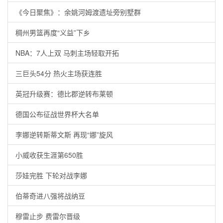
《今日聚焦》：余姚河姆渡遗址旁别墅群
稠州男篮再度“义益”下乡
NBA：7人上双 马刺主场轻取开拓
三巨头54分 热火主场获连胜
英冠升级赛：德比郡逆转布莱顿
德国公布征战世界杯大名单
李娜逆转斯蒂文斯 再现“娜”旋风
小威收获生涯第650胜
莎娃完胜 下轮对战李娜
伯蒂奇进八强将战纳豆
穆雷止步 费雷尔晋级