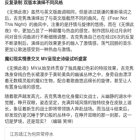
反复录制 双版本演绎不同风格
《无惧此夜》虽然与英文版曲调相同，但是进过姚谦的重新填词之
后，吉克隽逸演绎出了与英文版截然不同的曲风，在《Fear Not
This Night》的曲风中，注重的是抒情与旋律的悠扬，而在《无惧此
夜》中，更加凸显了一种颠覆与热血的感觉，制作团队经过月余时
间对音乐词曲进行不断细微调整，吉克隽逸自己也在经过6次的反复
不断录制后，演绎出的效果更多的融入了激情感，荡气回肠的音乐
更加让歌迷感受到一种热血与激情。
魔幻现实情景交叉 MV呈现史诗级试听盛宴
《无惧此夜》MV从始至终贯穿了独具魔幻色彩的特技效果，吉克隽
逸身穿纯白色长裙漫步于美轮美奂的幽谧丛林之中，身旁自由漂浮
着无数精灵般的魔幻生物，配合着歌曲悠远绵长的旋律，甚至让人
有置身仙境的感觉。
随着歌声越发高亢，吉克隽逸也化身魔幻女战士，从幽静的湖水中
觉醒，睁开双眼，姿态坚定，充满异域风情的独特纹身在皮肤上滋
长，象征着新生的战士即将带领族人奔赴战场。而当战斗结束后，
却发现仍是沉睡于梦幻般的丛林中，在睁开双眼的那一刹那，这一
切是梦境，还是现实？（编辑 笑坤）
江苏靖江为何异常停水