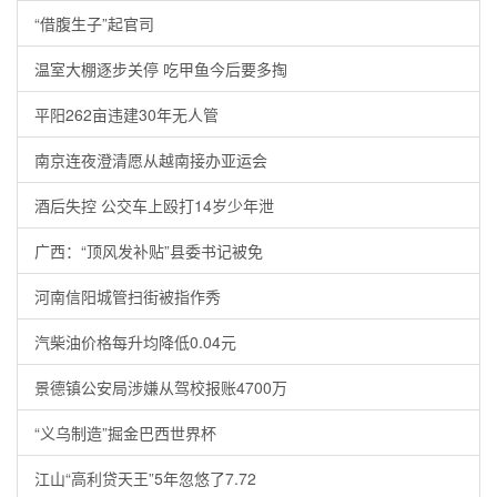
“借腹生子”起官司
温室大棚逐步关停 吃甲鱼今后要多掏
平阳262亩违建30年无人管
南京连夜澄清愿从越南接办亚运会
酒后失控 公交车上殴打14岁少年泄
广西：“顶风发补贴”县委书记被免
河南信阳城管扫街被指作秀
汽柴油价格每升均降低0.04元
景德镇公安局涉嫌从驾校报账4700万
“义乌制造”掘金巴西世界杯
江山“高利贷天王”5年忽悠了7.72