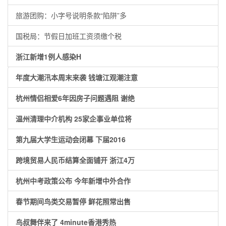
旅游团购：小字号说明条款“陷阱”多
国税局：节假日加班工资须缴个税
浙江新增1例人感染H
年度大潮汛本周末来袭 钱塘江观潮注意
杭州情侣相爱6年因房子问题遇阻 谢绝
温州清理中介机构 25家企事业单位将
第九届大学生运动会闭幕 下届2016
跨境贸易人民币结算全面铺开 浙江4万
杭州中考政策公布 今年新增中外合作
春节期间鸟类交易暂停 鲜花照常出售
鸟叔舞伴来了 4minute香港秀热