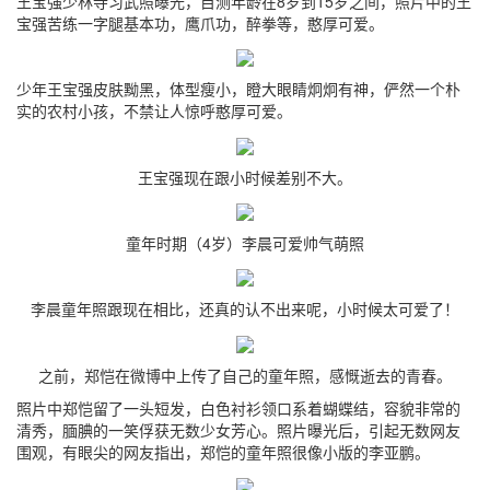
王宝强少林寺习武照曝光，目测年龄在8岁到15岁之间，照片中的王
宝强苦练一字腿基本功，鹰爪功，醉拳等，憨厚可爱。
少年王宝强皮肤黝黑，体型瘦小，瞪大眼睛炯炯有神，俨然一个朴
实的农村小孩，不禁让人惊呼憨厚可爱。
王宝强现在跟小时候差别不大。
童年时期（4岁）李晨可爱帅气萌照
李晨童年照跟现在相比，还真的认不出来呢，小时候太可爱了！
之前，郑恺在微博中上传了自己的童年照，感慨逝去的青春。
照片中郑恺留了一头短发，白色衬衫领口系着蝴蝶结，容貌非常的
清秀，腼腆的一笑俘获无数少女芳心。照片曝光后，引起无数网友
围观，有眼尖的网友指出，郑恺的童年照很像小版的李亚鹏。