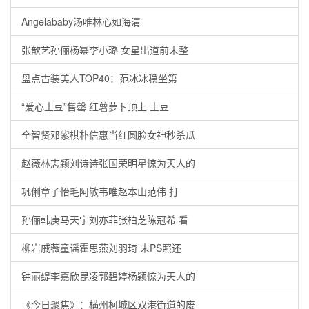
Angelababy汤唯林心如海清
张歆艺孙俪杨幂李小璐 女星出道前未整
盘点古装美人TOP40：范冰冰稳坐第
“爱心土豆”售罄 红薯萝卜顶上 土豆
全智贤邓紫棋朴信惠当红圆脸女神秒杀瓜
赵薇林志颖刘诗诗张国荣明星惊为天人的
巩俐章子怡毛阿敏韦唯赵本山范伟 打
孙俪韩庚马天宇刘亦菲张柏芝陈冠希 看
柳岩戚薇童谣霍思燕刘羽琦 未PS照还
钟丽缇李嘉欣昆凌郭碧婷杨颖惊为天人的
《今日聚焦》：横州柯城区双港街道的废