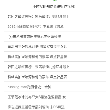
小时候的郑恺长得很帅气啊！
韩团之最红黑榜：宋茜最佳儿媳尼坤最上
2015小鲜肉星途评估：李易峰《盗墓
f(x)宋茜出道前旧照维尼夫妇婚纱照
黄磊田亮张铁林刘涛 明星家有漂亮女儿
粉丝实拍崔始源和他的豪车 盘点韩星奢
韩团之最红黑榜：宋茜最佳儿媳尼坤最上
粉丝实拍崔始源和他的豪车 盘点韩星奢
running man跑男情史：金钟
王菲范冰冰刘亦菲大S梁洛施温碧霞 女
柳岩戚薇童谣霍思燕刘羽琦 未PS照还