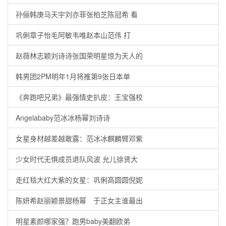
孙俪韩庚马天宇刘亦菲张柏芝陈冠希 看
巩俐章子怡毛阿敏韦唯赵本山范伟 打
赵薇林志颖刘诗诗张国荣明星惊为天人的
韩男团2PM明年1月将推第9张日本单
《奔跑吧兄弟》最强情史扒皮：王宝强校
Angelababy范冰冰杨幂刘诗诗
女星身材越差越敢露：范冰冰麒麟臂邓紫
少女时代无惧成员退队风波 允儿徐贤大
走红毯大红大紫的女星：巩俐高圆圆倪妮
陈妍希赵丽颖景甜杨幂 于正女主谁最出
明星素颜哪家强？跑男baby美翻欧弟