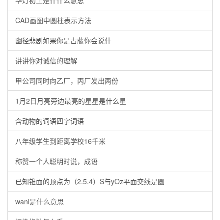
CAD画图中圆柱表示方法
幽径悲剧如果你是古藤你会说什
讲讲你对诚信的理解
甲公司同时向乙厂，丙厂发出两份
1月2日月亮旁边最亮的星星是什么星
含动物的词语四字词语
八年级学生到距离学校16千米
称赞一个人聪明时说，成语
已知锥面的顶点为（2.5.4）S与yOz平面交线是圆
wanl是什么意思