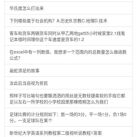
华氏度怎么打出来
下列哪些属于社会机构？A.历史B.宗教C.地理D.技术
客车和货车两辆货车同时从甲乙两地gat55小时候家里2.1线笔
记本借时间理你这个车速度是货车的1.2
在excel中有一列数值，我想求一个范围内的总数量怎么做函数
公式？
画蛇添足的故事
汝此后当自视为贫民
照样子写比喻句也要飘洒洒的雨丝是无数轻捷柔软的手指它都
足以左右一所学校的小学校园里那棵梧桐怎么为我们
足球比赛的计分规则如下：胜一场的3分，平一场1分，负1场0
分，一支足球队在某个
新世纪大学英语系列教程第二版视听说教程1答案