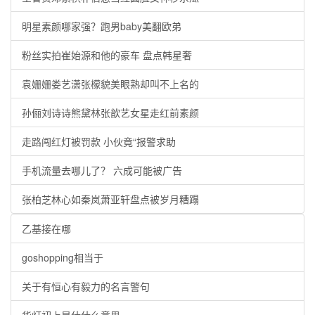
明星素颜哪家强？跑男baby美翻欧弟
粉丝实拍崔始源和他的豪车 盘点韩星奢
袁姗姗娄艺潇张檬貌美眼熟却叫不上名的
孙俪刘诗诗熊黛林张歆艺女星走红前素颜
走路闯红灯被罚款 小伙竟“报警求助
手机流量去哪儿了？ 六成可能被广告
张柏芝林心如秦岚萧亚轩盘点被岁月糟蹋
乙基接在哪
goshopping相当于
关于有恒心有毅力的名言警句
华灯初上是什什么意思