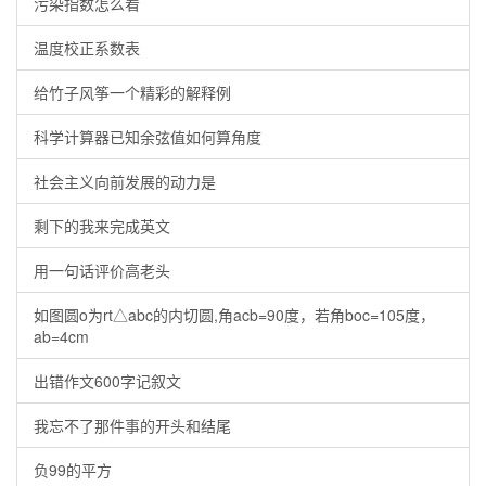
污染指数怎么看
温度校正系数表
给竹子风筝一个精彩的解释例
科学计算器已知余弦值如何算角度
社会主义向前发展的动力是
剩下的我来完成英文
用一句话评价高老头
如图圆o为rt△abc的内切圆,角acb=90度，若角boc=105度，
ab=4cm
出错作文600字记叙文
我忘不了那件事的开头和结尾
负99的平方