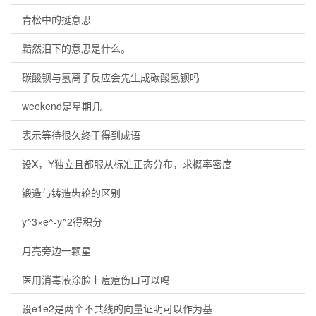
青松中的挺意思
黯然泪下的意思是什么。
碳酸钡与氢离子反应会先生成碳酸氢钡吗
weekend是星期几
表示等待很久终于得到成语
设X，Y独立且都服从标准正态分布，求概率密度
锻造与铸造齿轮的区别
y^3×e^-y^2得积分
月亮旁边一颗星
医用消毒液涂脸上痘痘伤口可以吗
设e1e2是两个不共线的向量证明可以作为基