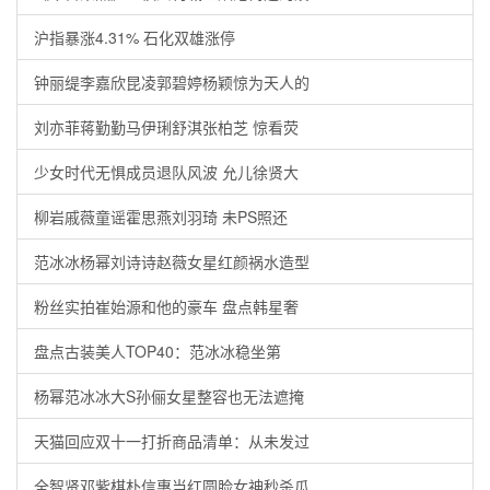
沪指暴涨4.31% 石化双雄涨停
钟丽缇李嘉欣昆凌郭碧婷杨颖惊为天人的
刘亦菲蒋勤勤马伊琍舒淇张柏芝 惊看荧
少女时代无惧成员退队风波 允儿徐贤大
柳岩戚薇童谣霍思燕刘羽琦 未PS照还
范冰冰杨幂刘诗诗赵薇女星红颜祸水造型
粉丝实拍崔始源和他的豪车 盘点韩星奢
盘点古装美人TOP40：范冰冰稳坐第
杨幂范冰冰大S孙俪女星整容也无法遮掩
天猫回应双十一打折商品清单：从未发过
全智贤邓紫棋朴信惠当红圆脸女神秒杀瓜